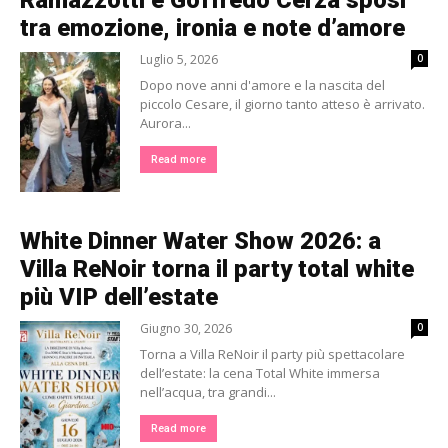
Ramazzotti e Goffredo Cerza sposi
tra emozione, ironia e note d’amore
Luglio 5, 2026
0
Dopo nove anni d'amore e la nascita del
piccolo Cesare, il giorno tanto atteso è arrivato.
Aurora...
Read more
White Dinner Water Show 2026: a
Villa ReNoir torna il party total white
più VIP dell’estate
Giugno 30, 2026
0
Torna a Villa ReNoir il party più spettacolare
dell’estate: la cena Total White immersa
nell’acqua, tra grandi...
Read more