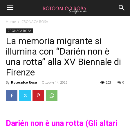
Home
CRONACA ROSA
CRONACA ROSA
La memoria migrante si
illumina con “Darién non è
una rotta” alla XV Biennale di
Firenze
By
Rotocalco Rosa
-
Ottobre 14, 2025
203
0
Darién non è una rotta (Gli altari