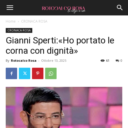
Home
CRONACA ROSA
CRONACA ROSA
Gianni Sperti:«Ho portato le
corna con dignità»
By
Rotocalco Rosa
-
Ottobre 13, 2025
61
0