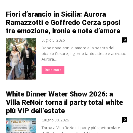
Fiori d’arancio in Sicilia: Aurora
Ramazzotti e Goffredo Cerza sposi
tra emozione, ironia e note d’amore
Luglio 5, 2026
0
Dopo nove anni d'amore e la nascita del
piccolo Cesare, il giorno tanto atteso è arrivato.
Aurora...
Read more
White Dinner Water Show 2026: a
Villa ReNoir torna il party total white
più VIP dell’estate
Giugno 30, 2026
0
Torna a Villa ReNoir il party più spettacolare