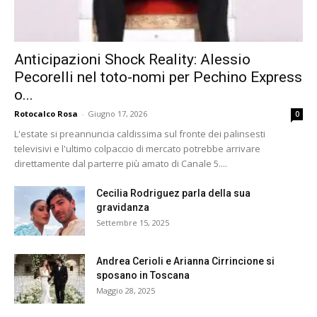
Anticipazioni Shock Reality: Alessio
Pecorelli nel toto-nomi per Pechino Express
o...
Rotocalco Rosa
-
Giugno 17, 2026
0
L'estate si preannuncia caldissima sul fronte dei palinsesti
televisivi e l'ultimo colpaccio di mercato potrebbe arrivare
direttamente dal parterre più amato di Canale 5....
Cecilia Rodriguez parla della sua
gravidanza
Settembre 15, 2025
Andrea Cerioli e Arianna Cirrincione si
sposano in Toscana
Maggio 28, 2025