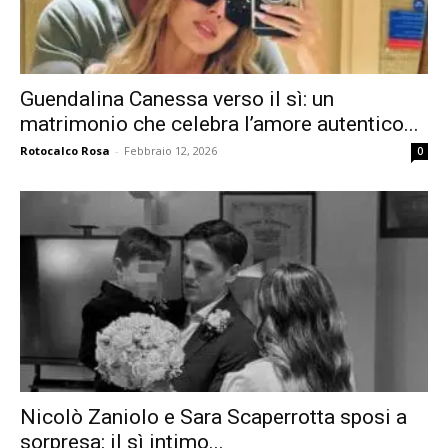
Guendalina Canessa verso il sì: un
matrimonio che celebra l’amore autentico...
Rotocalco Rosa
-
Febbraio 12, 2026
0
Nicolò Zaniolo e Sara Scaperrotta sposi a
sorpresa: il sì intimo...