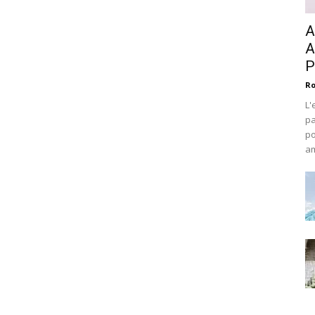
A
A
P
Ro
L'
pa
po
am