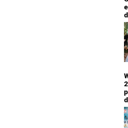
e
d
W
2
p
d