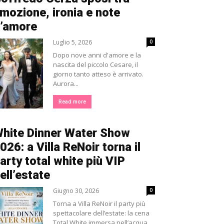
mozione, ironia e note
’amore
Luglio 5, 2026
0
Dopo nove anni d'amore e la
nascita del piccolo Cesare, il
giorno tanto atteso è arrivato.
Aurora...
Read more
hite Dinner Water Show
026: a Villa ReNoir torna il
arty total white più VIP
ell’estate
Giugno 30, 2026
0
Torna a Villa ReNoir il party più
spettacolare dell’estate: la cena
Total White immersa nell’acqua,