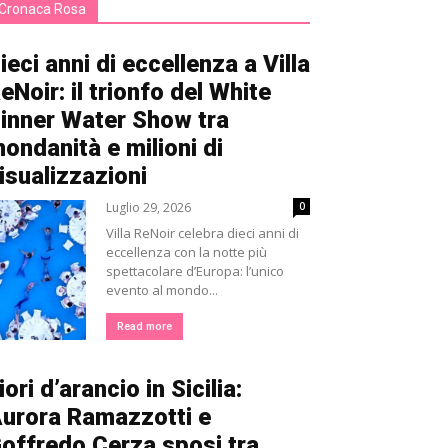
Cronaca Rosa
ieci anni di eccellenza a Villa
eNoir: il trionfo del White
inner Water Show tra
ondanità e milioni di
isualizzazioni
Luglio 29, 2026
0
Villa ReNoir celebra dieci anni di
eccellenza con la notte più
spettacolare d’Europa: l’unico
evento al mondo...
Read more
iori d’arancio in Sicilia:
urora Ramazzotti e
offredo Cerza sposi tra