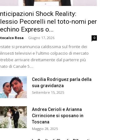
nticipazioni Shock Reality:
lessio Pecorelli nel toto-nomi per
echino Express o...
tocalco Rosa
-
Giugno 17, 2026
0
estate si preannuncia caldissima sul fronte dei
linsesti televisivi e l'ultimo colpaccio di mercato
trebbe arrivare direttamente dal parterre più
ato di Canale 5....
Cecilia Rodriguez parla della
sua gravidanza
Settembre 15, 2025
Andrea Cerioli e Arianna
Cirrincione si sposano in
Toscana
Maggio 28, 2025