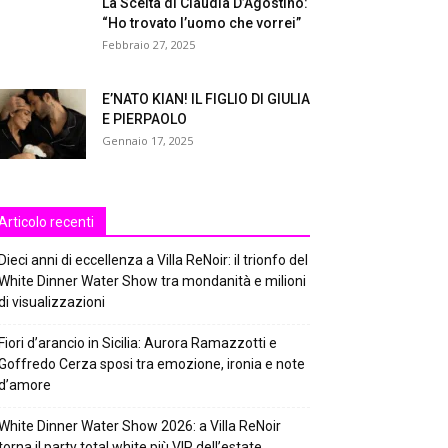
La Scelta di Claudia D’Agostino:
“Ho trovato l’uomo che vorrei”
Febbraio 27, 2025
E’NATO KIAN! IL FIGLIO DI GIULIA
E PIERPAOLO
Gennaio 17, 2025
Articolo recenti
Dieci anni di eccellenza a Villa ReNoir: il trionfo del
White Dinner Water Show tra mondanità e milioni
di visualizzazioni
Fiori d’arancio in Sicilia: Aurora Ramazzotti e
Goffredo Cerza sposi tra emozione, ironia e note
d’amore
White Dinner Water Show 2026: a Villa ReNoir
torna il party total white più VIP dell’estate