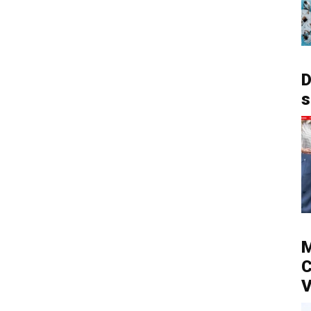
D
s
M
C
V