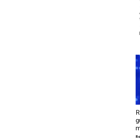
R
g
m
Ro