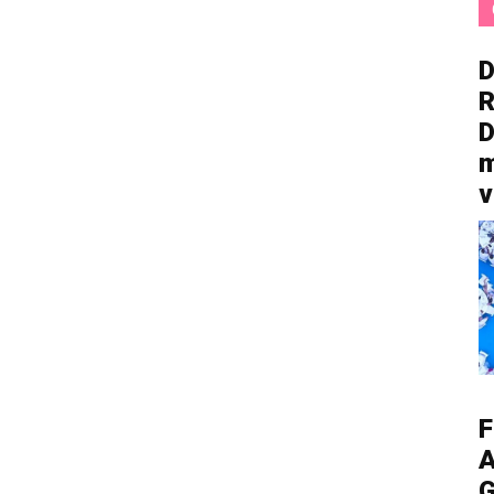
D
R
D
m
v
F
A
G