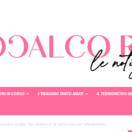
RI IN CORSO
C’ERAVAMO TANTO AMATI
IL TERMOMETRO DE
Rotocalcorosa
adiso sceglie “Per sempre sì” di Sal Da Vinci per ufficializzare...