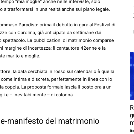
 tempo “mia moglie” anche nelle interviste, solo
a trasformarsi in una realtà anche sul piano legale.
er Tommaso Paradiso: prima il debutto in gara al Festival di
ozze con Carolina, già anticipate da settimane dai
o spettacolo. Le pubblicazioni di matrimonio comparse
i margine di incertezza: il cantautore 42enne e la
e marito e moglie.
tore, la data cerchiata in rosso sul calendario è quella
 come intima e discreta, perfettamente in linea con lo
la coppia. La proposta formale lascia il posto ora a un
agli e – inevitabilmente – di colonna
R
g
ne-manifesto del matrimonio
m
Ro