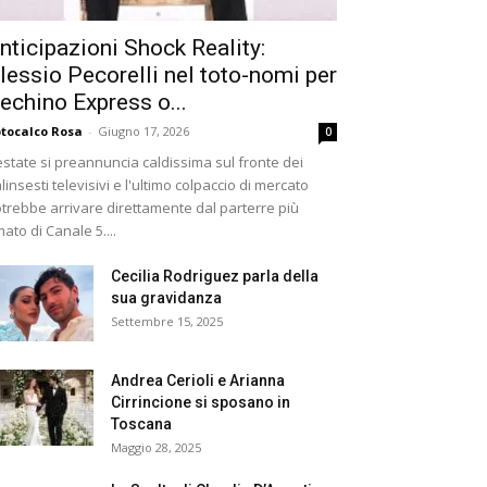
nticipazioni Shock Reality:
lessio Pecorelli nel toto-nomi per
echino Express o...
tocalco Rosa
-
Giugno 17, 2026
0
estate si preannuncia caldissima sul fronte dei
linsesti televisivi e l'ultimo colpaccio di mercato
trebbe arrivare direttamente dal parterre più
ato di Canale 5....
Cecilia Rodriguez parla della
sua gravidanza
Settembre 15, 2025
Andrea Cerioli e Arianna
Cirrincione si sposano in
Toscana
Maggio 28, 2025