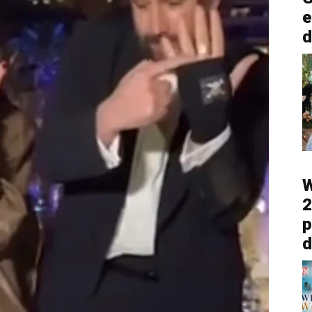
e
d
W
2
p
d