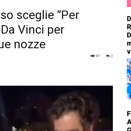
o sceglie “Per
D
 Da Vinci per
R
D
 sue nozze
m
v
97
0
F
A
G