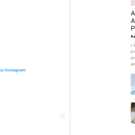
A
A
P
Ro
L'
pa
po
am
su Instagram