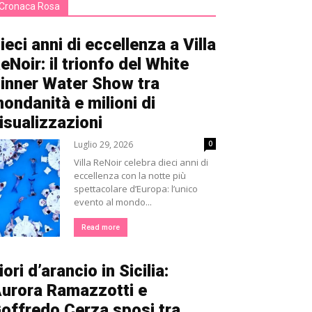
Cronaca Rosa
ieci anni di eccellenza a Villa
eNoir: il trionfo del White
inner Water Show tra
ondanità e milioni di
isualizzazioni
Luglio 29, 2026
0
Villa ReNoir celebra dieci anni di
eccellenza con la notte più
spettacolare d’Europa: l’unico
evento al mondo...
Read more
iori d’arancio in Sicilia:
urora Ramazzotti e
offredo Cerza sposi tra