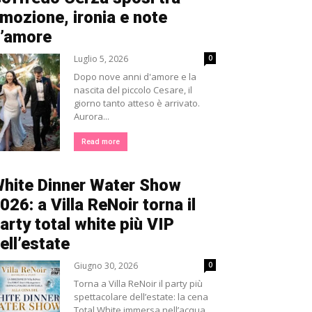
mozione, ironia e note
’amore
Luglio 5, 2026
0
Dopo nove anni d'amore e la
nascita del piccolo Cesare, il
giorno tanto atteso è arrivato.
Aurora...
Read more
hite Dinner Water Show
026: a Villa ReNoir torna il
arty total white più VIP
ell’estate
Giugno 30, 2026
0
Torna a Villa ReNoir il party più
spettacolare dell’estate: la cena
Total White immersa nell’acqua,