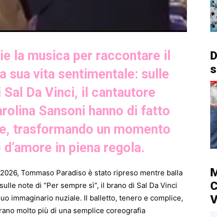
 la musica per raccontare il
D
s
a sua vita sentimentale: sulle
 Sal Da Vinci, il cantautore
olina Sansoni hanno di fatto
ozze, trasformando un momento
 d’amore in piena regola.
M
o 2026, Tommaso Paradiso è stato ripreso mentre balla
C
ulle note di “Per sempre sì”, il brano di Sal Da Vinci
V
uo immaginario nuziale. Il balletto, tenero e complice,
erano molto più di una semplice coreografia