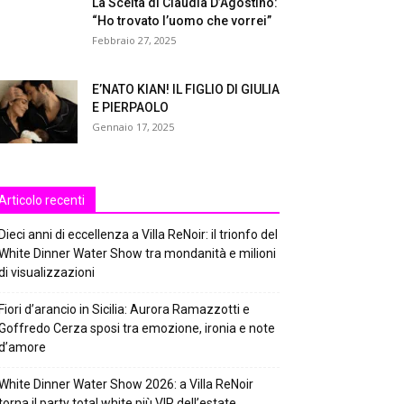
La Scelta di Claudia D’Agostino:
“Ho trovato l’uomo che vorrei”
Febbraio 27, 2025
E’NATO KIAN! IL FIGLIO DI GIULIA
E PIERPAOLO
Gennaio 17, 2025
Articolo recenti
Dieci anni di eccellenza a Villa ReNoir: il trionfo del
White Dinner Water Show tra mondanità e milioni
di visualizzazioni
Fiori d’arancio in Sicilia: Aurora Ramazzotti e
Goffredo Cerza sposi tra emozione, ironia e note
d’amore
White Dinner Water Show 2026: a Villa ReNoir
torna il party total white più VIP dell’estate