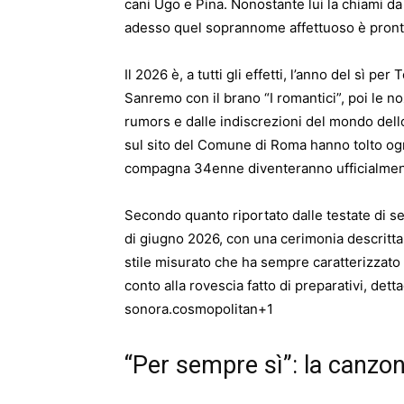
cani Ugo e Pina. Nonostante lui la chiami da
adesso quel soprannome affettuoso è pronto 
Il 2026 è, a tutti gli effetti, l’anno del sì p
Sanremo con il brano “I romantici”, poi le n
rumors e dalle indiscrezioni del mondo dell
sul sito del Comune di Roma hanno tolto ogn
compagna 34enne diventeranno ufficialment
Secondo quanto riportato dalle testate di set
di giugno 2026, con una cerimonia descritta
stile misurato che ha sempre caratterizzato 
conto alla rovescia fatto di preparativi, dett
sonora.
cosmopolitan
+1
“Per sempre sì”: la canzo