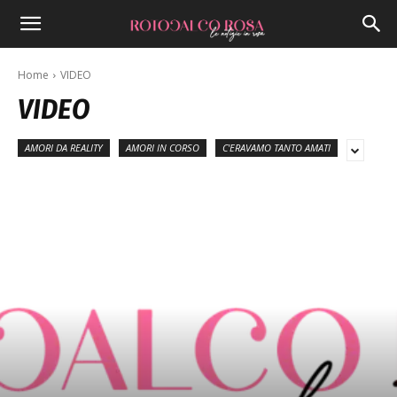
Home
VIDEO
VIDEO
AMORI DA REALITY
AMORI IN CORSO
C'ERAVAMO TANTO AMATI