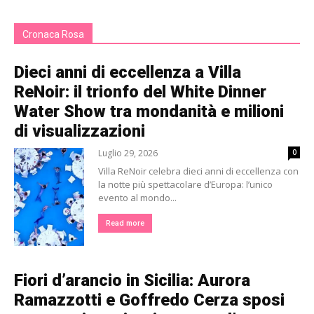
Cronaca Rosa
Dieci anni di eccellenza a Villa
ReNoir: il trionfo del White Dinner
Water Show tra mondanità e milioni
di visualizzazioni
Luglio 29, 2026
0
Villa ReNoir celebra dieci anni di eccellenza con
la notte più spettacolare d’Europa: l’unico
evento al mondo...
Read more
Fiori d’arancio in Sicilia: Aurora
Ramazzotti e Goffredo Cerza sposi