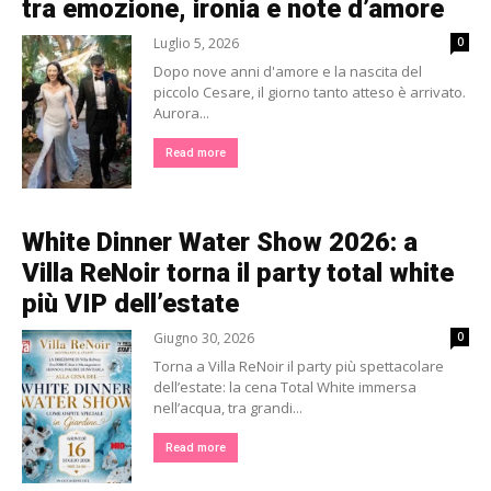
tra emozione, ironia e note d’amore
Luglio 5, 2026
0
Dopo nove anni d'amore e la nascita del
piccolo Cesare, il giorno tanto atteso è arrivato.
Aurora...
Read more
White Dinner Water Show 2026: a
Villa ReNoir torna il party total white
più VIP dell’estate
Giugno 30, 2026
0
Torna a Villa ReNoir il party più spettacolare
dell’estate: la cena Total White immersa
nell’acqua, tra grandi...
Read more