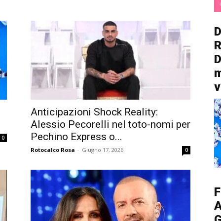
D
R
D
m
v
Anticipazioni Shock Reality:
Alessio Pecorelli nel toto-nomi per
Pechino Express o...
0
Rotocalco Rosa
-
Giugno 17, 2026
0
F
A
G