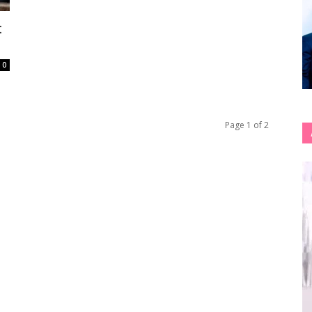
:
0
Page 1 of 2