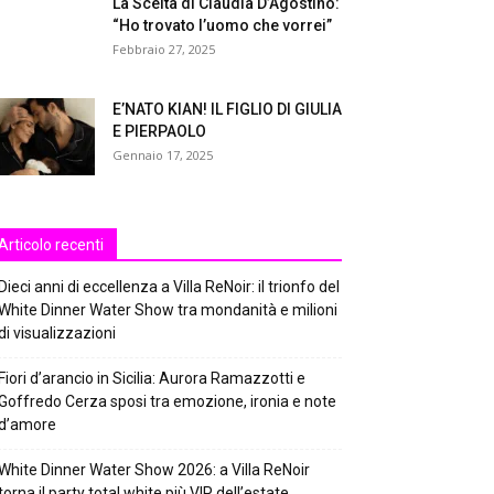
La Scelta di Claudia D’Agostino:
“Ho trovato l’uomo che vorrei”
Febbraio 27, 2025
E’NATO KIAN! IL FIGLIO DI GIULIA
E PIERPAOLO
Gennaio 17, 2025
Articolo recenti
Dieci anni di eccellenza a Villa ReNoir: il trionfo del
White Dinner Water Show tra mondanità e milioni
di visualizzazioni
Fiori d’arancio in Sicilia: Aurora Ramazzotti e
Goffredo Cerza sposi tra emozione, ironia e note
d’amore
White Dinner Water Show 2026: a Villa ReNoir
torna il party total white più VIP dell’estate