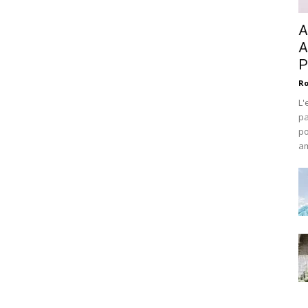
A
A
P
Ro
L'
pa
po
am