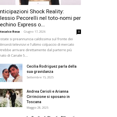
nticipazioni Shock Reality:
lessio Pecorelli nel toto-nomi per
echino Express o...
tocalco Rosa
-
Giugno 17, 2026
0
estate si preannuncia caldissima sul fronte dei
linsesti televisivi e l'ultimo colpaccio di mercato
trebbe arrivare direttamente dal parterre più
ato di Canale 5....
Cecilia Rodriguez parla della
sua gravidanza
Settembre 15, 2025
Andrea Cerioli e Arianna
Cirrincione si sposano in
Toscana
Maggio 28, 2025