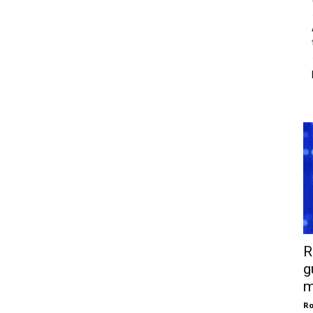
R
g
m
Ro