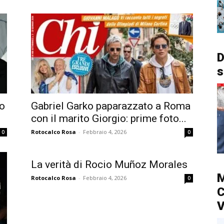
D
s
o
Gabriel Garko paparazzato a Roma
con il marito Giorgio: prime foto...
Rotocalco Rosa
-
Febbraio 4, 2026
0
0
La verità di Rocio Muñoz Morales
M
Rotocalco Rosa
-
Febbraio 4, 2026
0
C
V