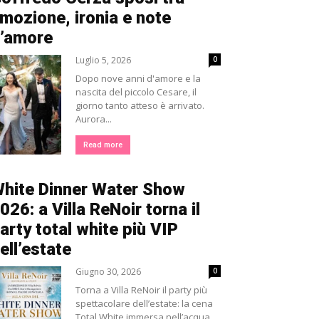
mozione, ironia e note
’amore
Luglio 5, 2026
0
Dopo nove anni d'amore e la
nascita del piccolo Cesare, il
giorno tanto atteso è arrivato.
Aurora...
Read more
hite Dinner Water Show
026: a Villa ReNoir torna il
arty total white più VIP
ell’estate
Giugno 30, 2026
0
Torna a Villa ReNoir il party più
spettacolare dell’estate: la cena
Total White immersa nell’acqua,