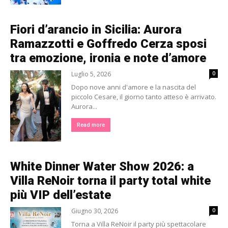
Fiori d’arancio in Sicilia: Aurora
Ramazzotti e Goffredo Cerza sposi
tra emozione, ironia e note d’amore
Luglio 5, 2026
0
Dopo nove anni d'amore e la nascita del
piccolo Cesare, il giorno tanto atteso è arrivato.
Aurora...
Read more
White Dinner Water Show 2026: a
Villa ReNoir torna il party total white
più VIP dell’estate
Giugno 30, 2026
0
Torna a Villa ReNoir il party più spettacolare