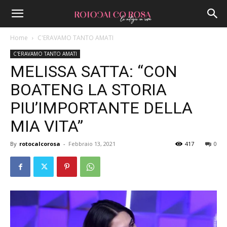
Home
C'ERAVAMO TANTO AMATI
C'ERAVAMO TANTO AMATI
MELISSA SATTA: “CON
BOATENG LA STORIA
PIU’IMPORTANTE DELLA
MIA VITA”
By
rotocalcorosa
-
Febbraio 13, 2021
417
0