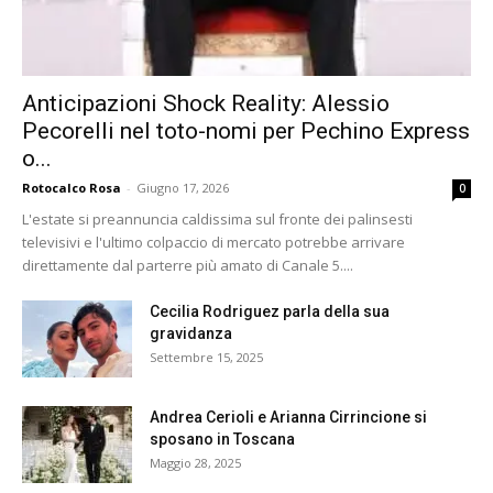
Anticipazioni Shock Reality: Alessio
Pecorelli nel toto-nomi per Pechino Express
o...
Rotocalco Rosa
-
Giugno 17, 2026
0
L'estate si preannuncia caldissima sul fronte dei palinsesti
televisivi e l'ultimo colpaccio di mercato potrebbe arrivare
direttamente dal parterre più amato di Canale 5....
Cecilia Rodriguez parla della sua
gravidanza
Settembre 15, 2025
Andrea Cerioli e Arianna Cirrincione si
sposano in Toscana
Maggio 28, 2025