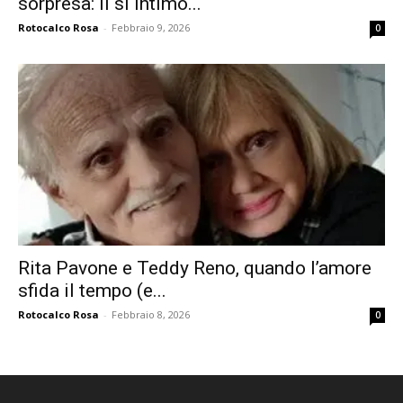
sorpresa: il sì intimo...
Rotocalco Rosa
-
Febbraio 9, 2026
0
Rita Pavone e Teddy Reno, quando l’amore
sfida il tempo (e...
Rotocalco Rosa
-
Febbraio 8, 2026
0