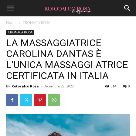
Home
CRONACA ROSA
CRONACA ROSA
LA MASSAGGIATRICE
CAROLINA DANTAS È
L’UNICA MASSAGGI ATRICE
CERTIFICATA IN ITALIA
By
Rotocalco Rosa
-
Dicembre 22, 2022
314
0