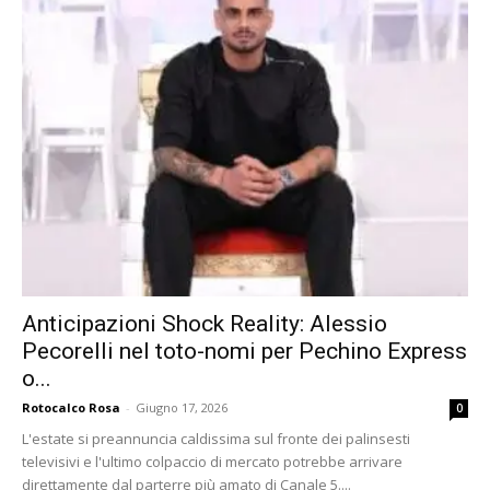
Anticipazioni Shock Reality: Alessio
Pecorelli nel toto-nomi per Pechino Express
o...
Rotocalco Rosa
-
Giugno 17, 2026
0
L'estate si preannuncia caldissima sul fronte dei palinsesti
televisivi e l'ultimo colpaccio di mercato potrebbe arrivare
direttamente dal parterre più amato di Canale 5....