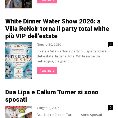
White Dinner Water Show 2026: a
Villa ReNoir torna il party total white
più VIP dell’estate
Giugno 30, 2026
0
Torna a Villa ReNoir il party più spettacolare
dell’estate: la cena Total White immersa
nell’acqua, tra grandi...
Read more
Dua Lipa e Callum Turner si sono
sposati
Giugno 3, 2026
0
Dua Lipa e Callum Turner si sono sposati