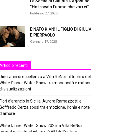
La Scelta di Claudia D’Agostino:
“Ho trovato l’uomo che vorrei”
Febbraio 27, 2025
E’NATO KIAN! IL FIGLIO DI GIULIA
E PIERPAOLO
Gennaio 17, 2025
Articolo recenti
Dieci anni di eccellenza a Villa ReNoir: il trionfo del
White Dinner Water Show tra mondanità e milioni
di visualizzazioni
Fiori d’arancio in Sicilia: Aurora Ramazzotti e
Goffredo Cerza sposi tra emozione, ironia e note
d’amore
White Dinner Water Show 2026: a Villa ReNoir
torna il party total white più VIP dell’estate