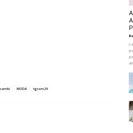
A
A
P
Ro
L'
pa
po
am
 cambi
MODA
tgcom24