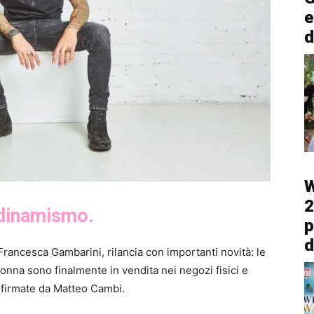
e
d
W
2
 dinamismo.
p
d
Francesca Gambarini, rilancia con importanti novità: le
nna sono finalmente in vendita nei negozi fisici e
o firmate da Matteo Cambi.