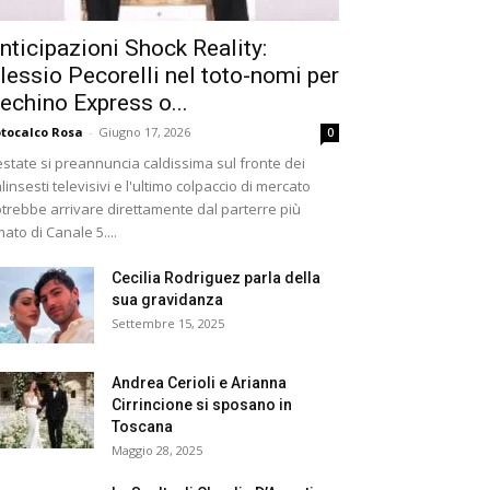
nticipazioni Shock Reality:
lessio Pecorelli nel toto-nomi per
echino Express o...
tocalco Rosa
-
Giugno 17, 2026
0
estate si preannuncia caldissima sul fronte dei
linsesti televisivi e l'ultimo colpaccio di mercato
trebbe arrivare direttamente dal parterre più
ato di Canale 5....
Cecilia Rodriguez parla della
sua gravidanza
Settembre 15, 2025
Andrea Cerioli e Arianna
Cirrincione si sposano in
Toscana
Maggio 28, 2025