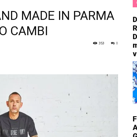
RAND MADE IN PARMA
D
O CAMBI
R
D
353
0
m
v
F
A
G