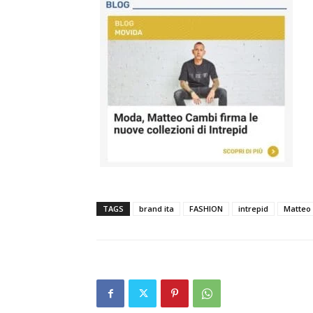
TAGS
brand ita
FASHION
intrepid
Matteo