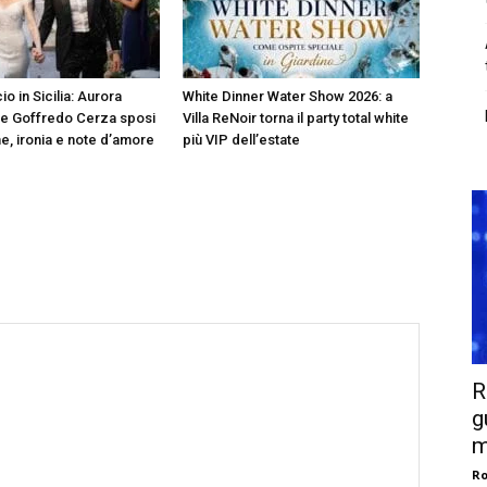
io in Sicilia: Aurora
White Dinner Water Show 2026: a
 e Goffredo Cerza sposi
Villa ReNoir torna il party total white
e, ironia e note d’amore
più VIP dell’estate
R
g
m
Ro