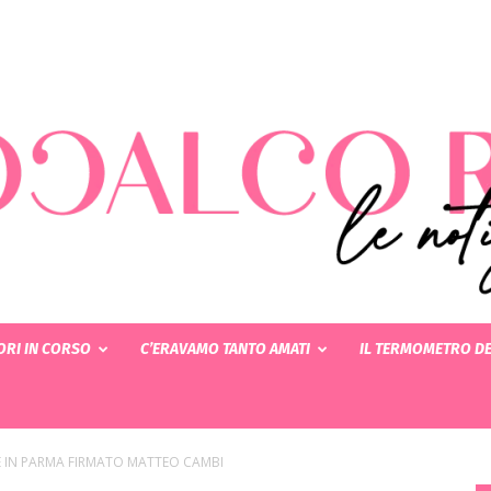
RI IN CORSO
C’ERAVAMO TANTO AMATI
IL TERMOMETRO DE
Rotocalcorosa
E IN PARMA FIRMATO MATTEO CAMBI