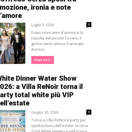
mozione, ironia e note
’amore
Luglio 5, 2026
0
Dopo nove anni d'amore e la
nascita del piccolo Cesare, il
giorno tanto atteso è arrivato.
Aurora...
Read more
hite Dinner Water Show
026: a Villa ReNoir torna il
arty total white più VIP
ell’estate
Giugno 30, 2026
0
Torna a Villa ReNoir il party più
spettacolare dell’estate: la cena
Total White immersa nell’acqua,