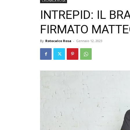
CRONACA ROSA
INTREPID: IL B
FIRMATO MATTE
By
Rotocalco Rosa
-
Gennaio 12, 2023