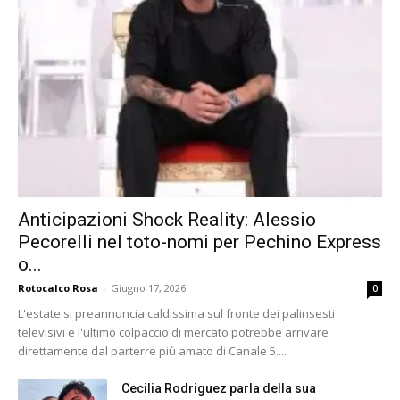
Anticipazioni Shock Reality: Alessio
Pecorelli nel toto-nomi per Pechino Express
o...
Rotocalco Rosa
-
Giugno 17, 2026
0
L'estate si preannuncia caldissima sul fronte dei palinsesti
televisivi e l'ultimo colpaccio di mercato potrebbe arrivare
direttamente dal parterre più amato di Canale 5....
Cecilia Rodriguez parla della sua