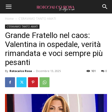
Home
C'ERAVAMO TANTO AMATI
C'ERAVAMO TANTO AMATI
Grande Fratello nel caos:
Valentina in ospedale, verità
rimandata e voci sempre più
pesanti
By
Rotocalco Rosa
-
Dicembre 13, 2025
101
0