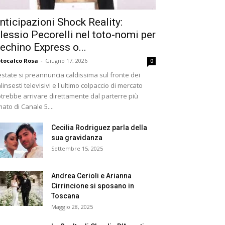
nticipazioni Shock Reality:
lessio Pecorelli nel toto-nomi per
echino Express o...
tocalco Rosa
-
Giugno 17, 2026
0
estate si preannuncia caldissima sul fronte dei
linsesti televisivi e l'ultimo colpaccio di mercato
trebbe arrivare direttamente dal parterre più
ato di Canale 5....
Cecilia Rodriguez parla della
sua gravidanza
Settembre 15, 2025
Andrea Cerioli e Arianna
Cirrincione si sposano in
Toscana
Maggio 28, 2025