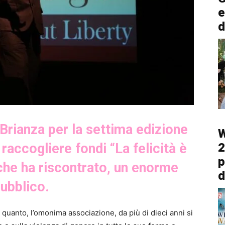
e
d
 Brianza per la settima edizione
W
raccogliere fondi “La felicità è
2
p
 che ha riscontrato, un enorme
d
ubblico.
 quanto, l’omonima associazione, da più di dieci anni si