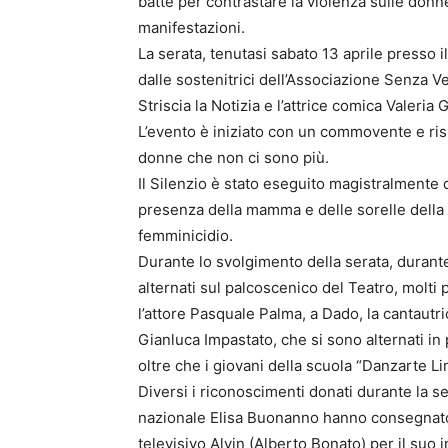
batte per contrastare la violenza sulle donne
manifestazioni.
La serata, tenutasi sabato 13 aprile presso 
dalle sostenitrici dell’Associazione Senza Ve
Striscia la Notizia e l’attrice comica Valeria
L’evento è iniziato con un commovente e rispe
donne che non ci sono più.
Il Silenzio è stato eseguito magistralmente d
presenza della mamma e delle sorelle della 
femminicidio.
Durante lo svolgimento della serata, durante
alternati sul palcoscenico del Teatro, molti
l’attore Pasquale Palma, a Dado, la cantautr
Gianluca Impastato, che si sono alternati i
oltre che i giovani della scuola “Danzarte Li
Diversi i riconoscimenti donati durante la s
nazionale Elisa Buonanno hanno consegnato 
televisivo Alvin (Alberto Bonato) per il suo 