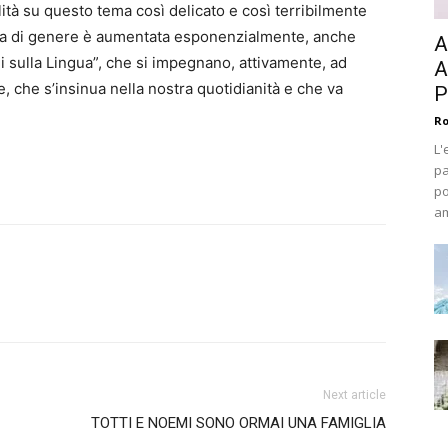
lità su questo tema così delicato e così terribilmente
lla di genere è aumentata esponenzialmente, anche
A
li sulla Lingua”, che si impegnano, attivamente, ad
A
, che s’insinua nella nostra quotidianità e che va
P
Ro
L'
pa
po
am
Next article
TOTTI E NOEMI SONO ORMAI UNA FAMIGLIA