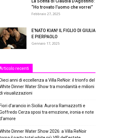
La Scelta di Claudia D’Agostino:
“Ho trovato l’uomo che vorrei”
Febbraio 27, 2025
E’NATO KIAN! IL FIGLIO DI GIULIA
E PIERPAOLO
Gennaio 17, 2025
Articolo recenti
Dieci anni di eccellenza a Villa ReNoir: il trionfo del
White Dinner Water Show tra mondanità e milioni
di visualizzazioni
Fiori d’arancio in Sicilia: Aurora Ramazzotti e
Goffredo Cerza sposi tra emozione, ironia e note
d’amore
White Dinner Water Show 2026: a Villa ReNoir
torna il party total white più VIP dell’estate