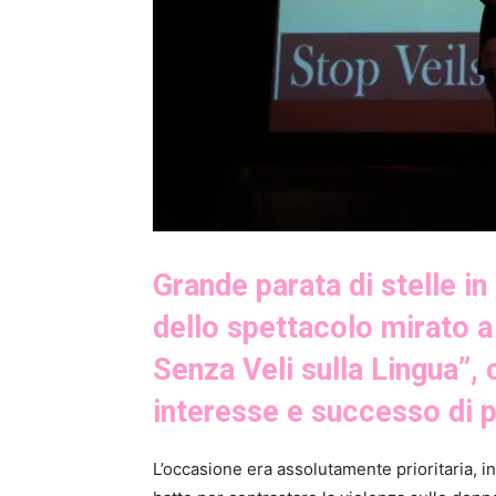
Grande parata di stelle in
dello spettacolo mirato a 
Senza Veli sulla Lingua”,
interesse e successo di p
L’occasione era assolutamente prioritaria, in