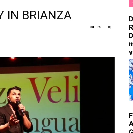
 IN BRIANZA
D
R
369
0
D
m
v
F
A
G