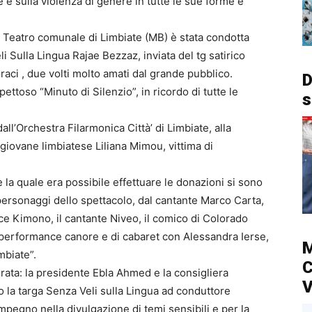
 e sulla violenza di genere in tutte le sue forme e
il Teatro comunale di Limbiate (MB) è stata condotta
li Sulla Lingua Rajae Bezzaz, inviata del tg satirico
 Graci , due volti molto amati dal grande pubblico.
D
ttoso “Minuto di Silenzio”, in ricordo di tutte le
s
all’Orchestra Filarmonica Città’ di Limbiate, alla
giovane limbiatese Liliana Mimou, vittima di
 la quale era possibile effettuare le donazioni si sono
 personaggi dello spettacolo, dal cantante Marco Carta,
ice Kimono, il cantante Niveo, il comico di Colorado
n performance canore e di cabaret con Alessandra Ierse,
M
mbiate”.
C
erata: la presidente Ebla Ahmed e la consigliera
V
la targa Senza Veli sulla Lingua ad conduttore
impegno nella divulgazione di temi sensibili e per la