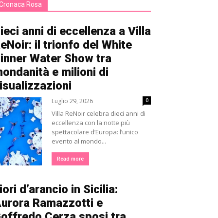
Cronaca Rosa
ieci anni di eccellenza a Villa
eNoir: il trionfo del White
inner Water Show tra
ondanità e milioni di
isualizzazioni
Luglio 29, 2026
0
Villa ReNoir celebra dieci anni di
eccellenza con la notte più
spettacolare d’Europa: l’unico
evento al mondo...
Read more
iori d’arancio in Sicilia:
urora Ramazzotti e
offredo Cerza sposi tra