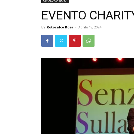
CRONACA ROSA
EVENTO CHARITY
By
Rotocalco Rosa
-
Aprile 18, 2024