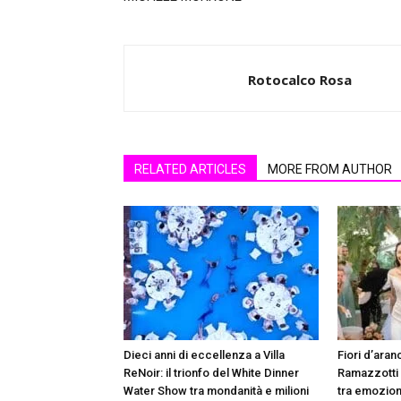
Rotocalco Rosa
RELATED ARTICLES
MORE FROM AUTHOR
Dieci anni di eccellenza a Villa
Fiori d’aranc
ReNoir: il trionfo del White Dinner
Ramazzotti
Water Show tra mondanità e milioni
tra emozion