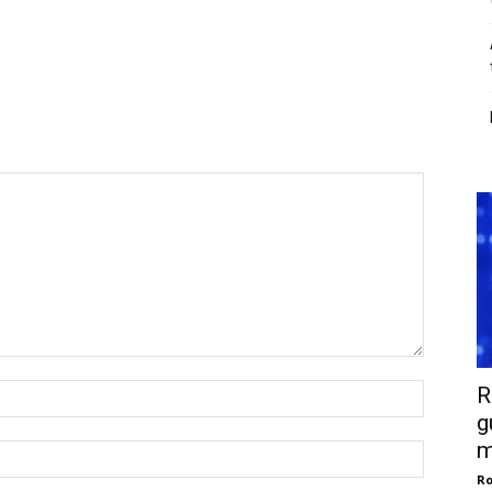
R
g
m
Ro