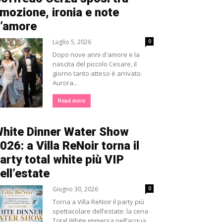
mozione, ironia e note
’amore
Luglio 5, 2026
0
Dopo nove anni d'amore e la
nascita del piccolo Cesare, il
giorno tanto atteso è arrivato.
Aurora...
Read more
hite Dinner Water Show
026: a Villa ReNoir torna il
arty total white più VIP
ell’estate
Giugno 30, 2026
0
Torna a Villa ReNoir il party più
spettacolare dell’estate: la cena
Total White immersa nell’acqua,