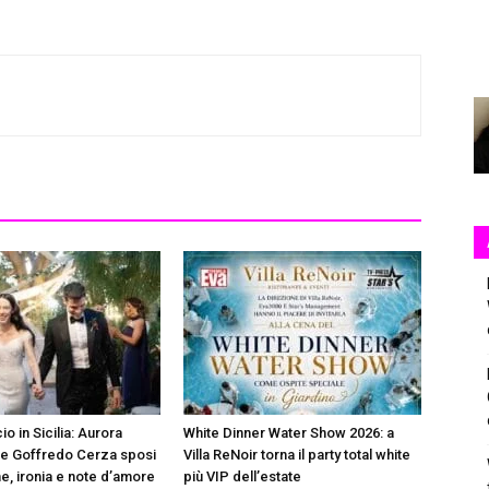
io in Sicilia: Aurora
White Dinner Water Show 2026: a
 e Goffredo Cerza sposi
Villa ReNoir torna il party total white
e, ironia e note d’amore
più VIP dell’estate