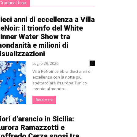
Cronaca Rosa
ieci anni di eccellenza a Villa
eNoir: il trionfo del White
inner Water Show tra
ondanità e milioni di
isualizzazioni
Luglio 29, 2026
0
Villa ReNoir celebra dieci anni di
eccellenza con la notte più
spettacolare d’Europa: l’unico
evento al mondo...
Read more
iori d’arancio in Sicilia:
urora Ramazzotti e
offredo Cerza sposi tra