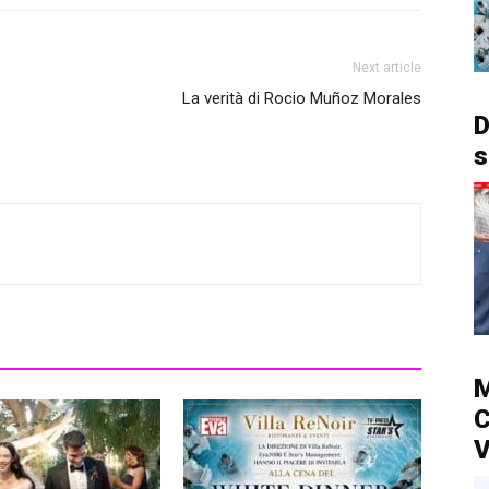
Next article
La verità di Rocio Muñoz Morales
D
s
M
C
V