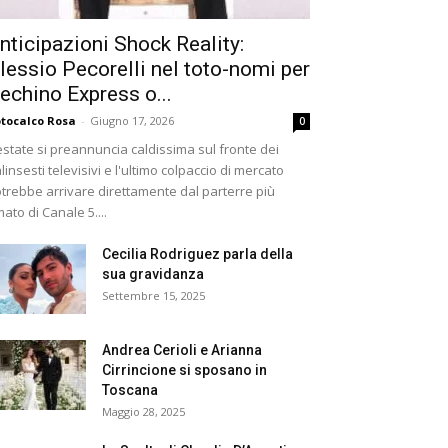
nticipazioni Shock Reality:
lessio Pecorelli nel toto-nomi per
echino Express o...
tocalco Rosa
-
Giugno 17, 2026
0
estate si preannuncia caldissima sul fronte dei
linsesti televisivi e l'ultimo colpaccio di mercato
trebbe arrivare direttamente dal parterre più
ato di Canale 5....
Cecilia Rodriguez parla della
sua gravidanza
Settembre 15, 2025
Andrea Cerioli e Arianna
Cirrincione si sposano in
Toscana
Maggio 28, 2025