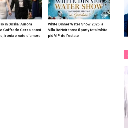
io in Sicilia: Aurora
White Dinner Water Show 2026: a
 e Goffredo Cerza sposi
Villa ReNoir torna il party total white
e, ironia e note d’amore
più VIP dell’estate