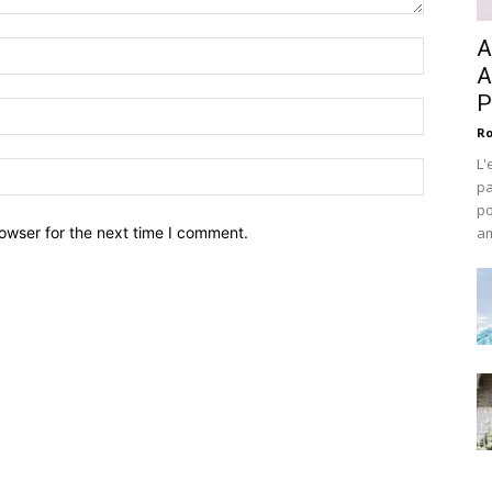
A
A
P
Ro
L'
pa
po
owser for the next time I comment.
am