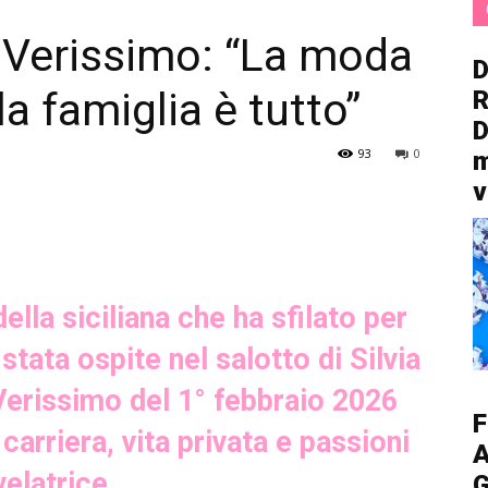
 Verissimo: “La moda
D
la famiglia è tutto”
R
D
93
0
m
v
la siciliana che ha sfilato per
 stata ospite nel salotto di Silvia
 Verissimo del 1° febbraio 2026
F
arriera, vita privata e passioni
A
velatrice.
G