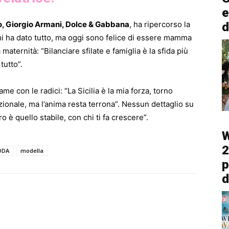
e
o, Giorgio Armani, Dolce & Gabbana
, ha ripercorso la
d
 mi ha dato tutto, ma oggi sono felice di essere mamma
a maternità: “Bilanciare sfilate e famiglia è la sfida più
tutto”.
me con le radici: “La Sicilia è la mia forza, torno
zionale, ma l’anima resta terrona”. Nessun dettaglio su
o è quello stabile, con chi ti fa crescere”.
W
2
ODA
modella
p
d