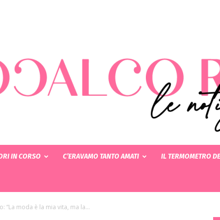
RI IN CORSO
C’ERAVAMO TANTO AMATI
IL TERMOMETRO DE
Rotocalcorosa
 “La moda è la mia vita, ma la...