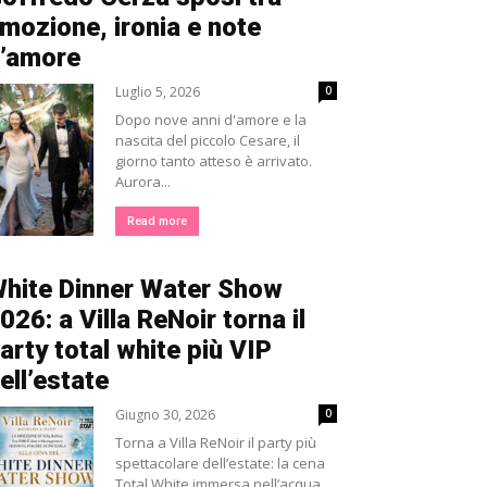
mozione, ironia e note
’amore
Luglio 5, 2026
0
Dopo nove anni d'amore e la
nascita del piccolo Cesare, il
giorno tanto atteso è arrivato.
Aurora...
Read more
hite Dinner Water Show
026: a Villa ReNoir torna il
arty total white più VIP
ell’estate
Giugno 30, 2026
0
Torna a Villa ReNoir il party più
spettacolare dell’estate: la cena
Total White immersa nell’acqua,