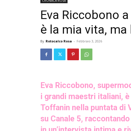
CRONACA ROSA
Eva Riccobono a
è la mia vita, ma 
By
Rotocalco Rosa
-
Febbraio 3, 2026
Eva Riccobono, supermodel
i grandi maestri italiani, è
Toffanin nella puntata di
su Canale 5, raccontando c
in un’intervista intima e ri