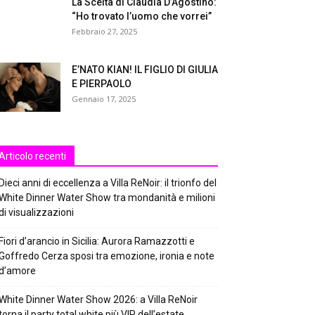
La Scelta di Claudia D’Agostino:
“Ho trovato l’uomo che vorrei”
Febbraio 27, 2025
E’NATO KIAN! IL FIGLIO DI GIULIA
E PIERPAOLO
Gennaio 17, 2025
Articolo recenti
Dieci anni di eccellenza a Villa ReNoir: il trionfo del
White Dinner Water Show tra mondanità e milioni
di visualizzazioni
Fiori d’arancio in Sicilia: Aurora Ramazzotti e
Goffredo Cerza sposi tra emozione, ironia e note
d’amore
White Dinner Water Show 2026: a Villa ReNoir
torna il party total white più VIP dell’estate