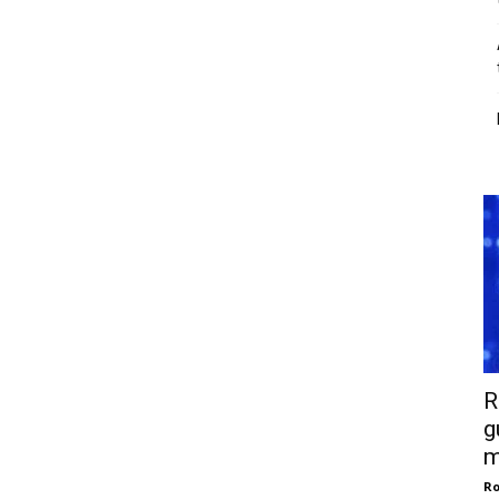
R
g
m
Ro