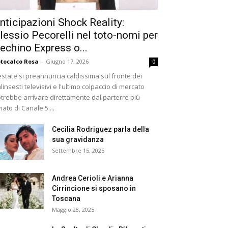
nticipazioni Shock Reality:
lessio Pecorelli nel toto-nomi per
echino Express o...
tocalco Rosa
-
Giugno 17, 2026
0
estate si preannuncia caldissima sul fronte dei
linsesti televisivi e l'ultimo colpaccio di mercato
trebbe arrivare direttamente dal parterre più
ato di Canale 5....
Cecilia Rodriguez parla della
sua gravidanza
Settembre 15, 2025
Andrea Cerioli e Arianna
Cirrincione si sposano in
Toscana
Maggio 28, 2025