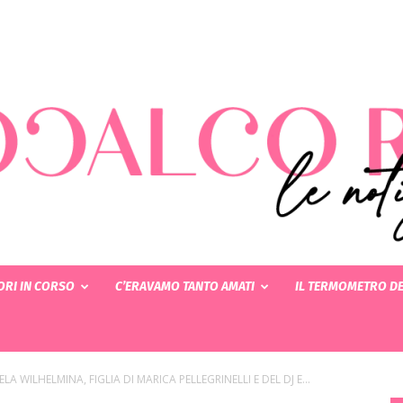
RI IN CORSO
C’ERAVAMO TANTO AMATI
IL TERMOMETRO DE
Rotocalcorosa
ELA WILHELMINA, FIGLIA DI MARICA PELLEGRINELLI E DEL DJ E...