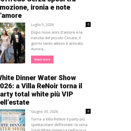
mozione, ironia e note
’amore
Luglio 5, 2026
0
Dopo nove anni d'amore e la
nascita del piccolo Cesare, il
giorno tanto atteso è arrivato.
Aurora...
Read more
hite Dinner Water Show
026: a Villa ReNoir torna il
arty total white più VIP
ell’estate
Giugno 30, 2026
0
Torna a Villa ReNoir il party più
spettacolare dell’estate: la cena
Total White immersa nell’acqua,