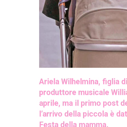
Ariela Wilhelmina, figlia d
produttore musicale Will
aprile, ma il primo post d
l’arrivo della piccola è da
Festa della mamma.