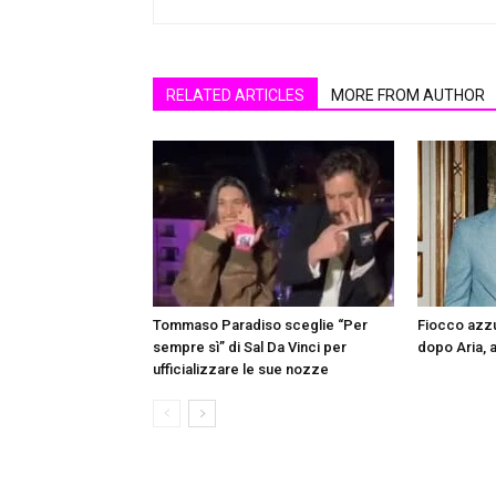
RELATED ARTICLES
MORE FROM AUTHOR
Tommaso Paradiso sceglie “Per
Fiocco azzur
sempre sì” di Sal Da Vinci per
dopo Aria, a
ufficializzare le sue nozze