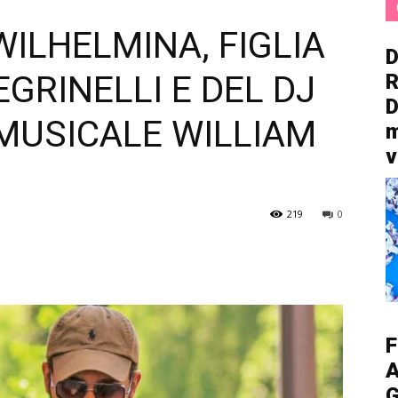
WILHELMINA, FIGLIA
D
EGRINELLI E DEL DJ
R
D
MUSICALE WILLIAM
m
v
219
0
F
A
G