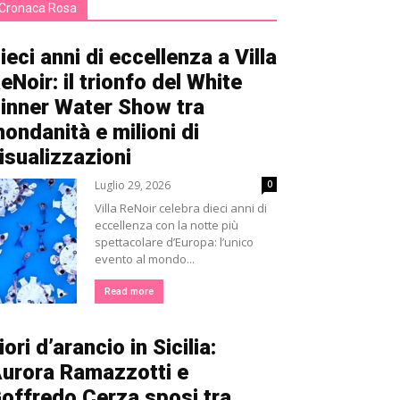
Cronaca Rosa
ieci anni di eccellenza a Villa
eNoir: il trionfo del White
inner Water Show tra
ondanità e milioni di
isualizzazioni
Luglio 29, 2026
0
Villa ReNoir celebra dieci anni di
eccellenza con la notte più
spettacolare d’Europa: l’unico
evento al mondo...
Read more
iori d’arancio in Sicilia:
urora Ramazzotti e
offredo Cerza sposi tra