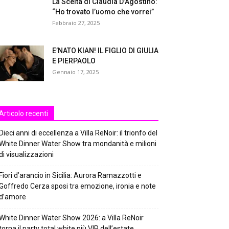
La Scelta di Claudia D’Agostino:
“Ho trovato l’uomo che vorrei”
Febbraio 27, 2025
E’NATO KIAN! IL FIGLIO DI GIULIA
E PIERPAOLO
Gennaio 17, 2025
Articolo recenti
Dieci anni di eccellenza a Villa ReNoir: il trionfo del
White Dinner Water Show tra mondanità e milioni
di visualizzazioni
Fiori d’arancio in Sicilia: Aurora Ramazzotti e
Goffredo Cerza sposi tra emozione, ironia e note
d’amore
White Dinner Water Show 2026: a Villa ReNoir
torna il party total white più VIP dell’estate