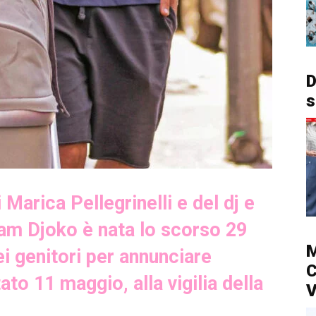
D
s
i Marica Pellegrinelli e del dj e
iam Djoko è nata lo scorso 29
M
ei genitori per annunciare
C
tato 11 maggio, alla vigilia della
V