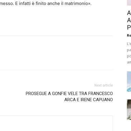
esso. E infatti è finito anche il matrimonio».
A
A
P
Ro
L'
pa
po
am
Next article
PROSEGUE A GONFIE VELE TRA FRANCESCO
ARCA E IRENE CAPUANO