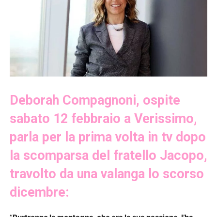
Deborah Compagnoni, ospite
sabato 12 febbraio a Verissimo,
parla per la prima volta in tv dopo
la scomparsa del fratello Jacopo,
travolto da una valanga lo scorso
dicembre: