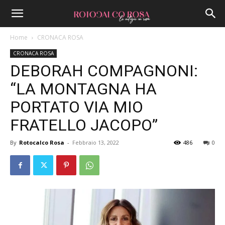
Home
CRONACA ROSA
CRONACA ROSA
DEBORAH COMPAGNONI:
“LA MONTAGNA HA
PORTATO VIA MIO
FRATELLO JACOPO”
By
Rotocalco Rosa
-
Febbraio 13, 2022
486
0