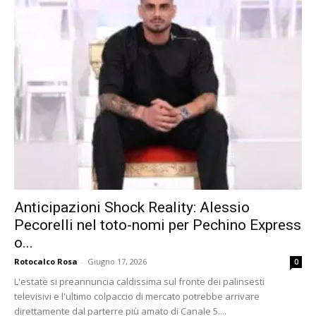
Anticipazioni Shock Reality: Alessio
Pecorelli nel toto-nomi per Pechino Express
o...
Rotocalco Rosa
-
Giugno 17, 2026
0
L'estate si preannuncia caldissima sul fronte dei palinsesti
televisivi e l'ultimo colpaccio di mercato potrebbe arrivare
direttamente dal parterre più amato di Canale 5....