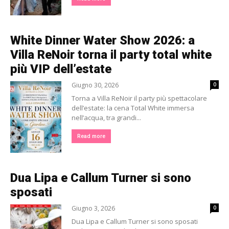
White Dinner Water Show 2026: a
Villa ReNoir torna il party total white
più VIP dell’estate
Giugno 30, 2026
0
Torna a Villa ReNoir il party più spettacolare
dell’estate: la cena Total White immersa
nell’acqua, tra grandi...
Read more
Dua Lipa e Callum Turner si sono
sposati
Giugno 3, 2026
0
Dua Lipa e Callum Turner si sono sposati