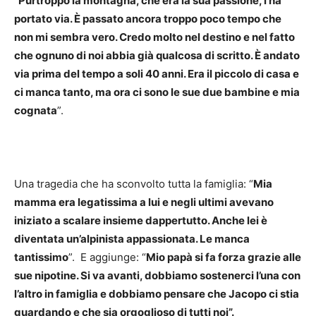
“
Purtroppo la montagna, che era la sua passione, l’ha
portato via. È passato ancora troppo poco tempo che
non mi sembra vero. Credo molto nel destino e nel fatto
che ognuno di noi abbia già qualcosa di scritto. È andato
via prima del tempo a soli 40 anni. Era il piccolo di casa e
ci manca tanto, ma ora ci sono le sue due bambine e mia
cognata
”.
Una tragedia che ha sconvolto tutta la famiglia: “
Mia
mamma era legatissima a lui e negli ultimi avevano
iniziato a scalare insieme dappertutto. Anche lei è
diventata un’alpinista appassionata. Le manca
tantissimo
”. E aggiunge: “
Mio papà si fa forza grazie alle
sue nipotine. Si va avanti, dobbiamo sostenerci l’una con
l’altro in famiglia e dobbiamo pensare che Jacopo ci stia
guardando e che sia orgoglioso di tutti noi”.