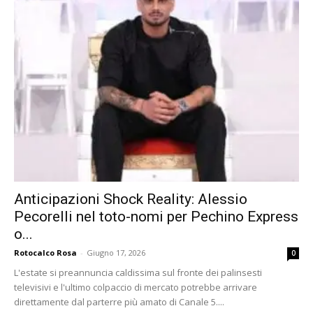
Anticipazioni Shock Reality: Alessio
Pecorelli nel toto-nomi per Pechino Express
o...
Rotocalco Rosa
-
Giugno 17, 2026
0
L'estate si preannuncia caldissima sul fronte dei palinsesti
televisivi e l'ultimo colpaccio di mercato potrebbe arrivare
direttamente dal parterre più amato di Canale 5....