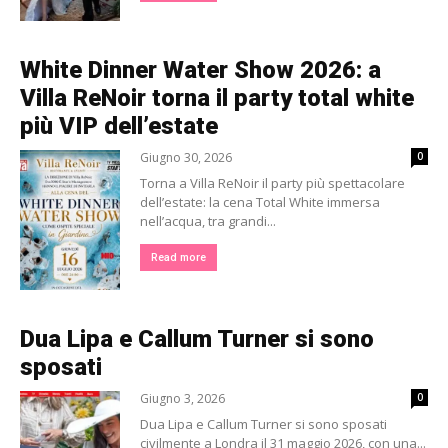
White Dinner Water Show 2026: a
Villa ReNoir torna il party total white
più VIP dell’estate
Giugno 30, 2026
0
Torna a Villa ReNoir il party più spettacolare
dell’estate: la cena Total White immersa
nell’acqua, tra grandi...
Read more
Dua Lipa e Callum Turner si sono
sposati
Giugno 3, 2026
0
Dua Lipa e Callum Turner si sono sposati
civilmente a Londra il 31 maggio 2026, con una...