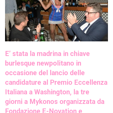
E’ stata la madrina in chiave
burlesque newpolitano in
occasione del lancio delle
candidature al Premio Eccellenza
Italiana a Washington, la tre
giorni a Mykonos organizzata da
Fondazione E-Novation e