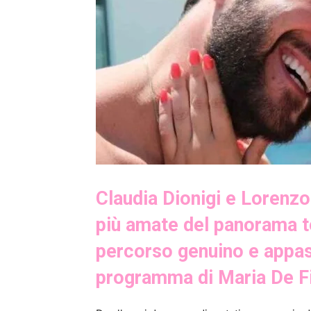
Claudia Dionigi e Lorenzo
più amate del panorama tel
percorso genuino e appass
programma di Maria De Fi