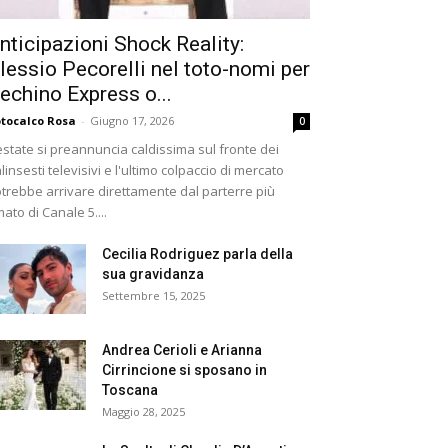
nticipazioni Shock Reality:
lessio Pecorelli nel toto-nomi per
echino Express o...
tocalco Rosa
-
Giugno 17, 2026
0
estate si preannuncia caldissima sul fronte dei
linsesti televisivi e l'ultimo colpaccio di mercato
trebbe arrivare direttamente dal parterre più
ato di Canale 5....
Cecilia Rodriguez parla della
sua gravidanza
Settembre 15, 2025
Andrea Cerioli e Arianna
Cirrincione si sposano in
Toscana
Maggio 28, 2025