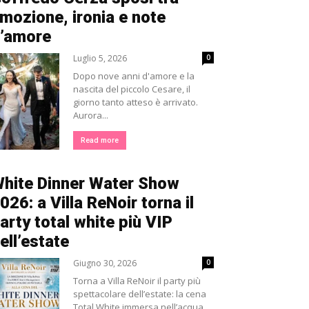
mozione, ironia e note
’amore
Luglio 5, 2026
0
Dopo nove anni d'amore e la
nascita del piccolo Cesare, il
giorno tanto atteso è arrivato.
Aurora...
Read more
hite Dinner Water Show
026: a Villa ReNoir torna il
arty total white più VIP
ell’estate
Giugno 30, 2026
0
Torna a Villa ReNoir il party più
spettacolare dell’estate: la cena
Total White immersa nell’acqua,