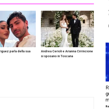
riguez parla della sua
Andrea Cerioli e Arianna Cirrincione
si sposano in Toscana
R
g
m
Ro