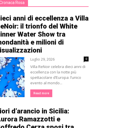
Cronaca Rosa
ieci anni di eccellenza a Villa
eNoir: il trionfo del White
inner Water Show tra
ondanità e milioni di
isualizzazioni
Luglio 29, 2026
0
Villa ReNoir celebra dieci anni di
eccellenza con la notte più
spettacolare d’Europa: l’unico
evento al mondo...
Read more
iori d’arancio in Sicilia:
urora Ramazzotti e
offredo Cerza sposi tra