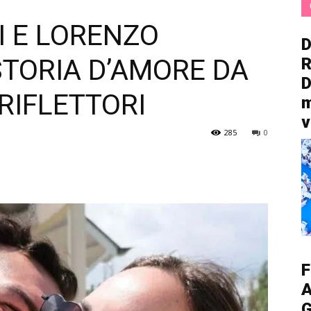
I E LORENZO
D
STORIA D’AMORE DA
R
D
RIFLETTORI
m
v
285
0
F
A
G