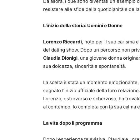
Da allora, i due sono diventati un esempio d
resistere alle sfide della quotidianità e della
L’inizio della storia: Uomini e Donne
Lorenzo Riccardi
, noto per il suo carisma e 
del dating show. Dopo un percorso non priv
Claudia Dionigi
, una giovane donna originari
sua dolcezza, sincerità e spontaneità.
La scelta è stata un momento emozionante, c
segnato l’inizio ufficiale della loro relazione
Lorenzo, estroverso e scherzoso, ha trovato
al contempo, lo completa con la sua calma e
La vita dopo il programma
Dopo l’esperienza televisiva, Claudia e Lor