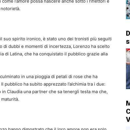
i come l’amore possa nascere anche sotto i riflettori e
 notorietà.
D
il suo spirito ironico, è stato uno dei tronisti più seguiti
s
o di dubbi e momenti di incertezza, Lorenzo ha scelto
a di Latina, che ha conquistato il pubblico grazie alla
ulminato in una pioggia di petali di rose che ha
. Il pubblico ha subito apprezzato l’alchimia tra i due:
 in Claudia una partner che sa tenergli testa ma che,
 maturità.
M
C
V
enzo hanno dimostrato che il loro amore non era solo