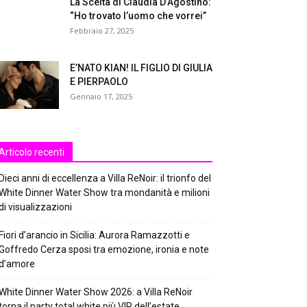
La Scelta di Claudia D’Agostino:
“Ho trovato l’uomo che vorrei”
Febbraio 27, 2025
E’NATO KIAN! IL FIGLIO DI GIULIA
E PIERPAOLO
Gennaio 17, 2025
Articolo recenti
Dieci anni di eccellenza a Villa ReNoir: il trionfo del
White Dinner Water Show tra mondanità e milioni
di visualizzazioni
Fiori d’arancio in Sicilia: Aurora Ramazzotti e
Goffredo Cerza sposi tra emozione, ironia e note
d’amore
White Dinner Water Show 2026: a Villa ReNoir
torna il party total white più VIP dell’estate