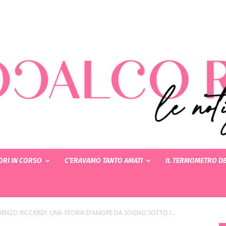
RI IN CORSO
C’ERAVAMO TANTO AMATI
IL TERMOMETRO DE
Rotocalcorosa
RENZO RICCARDI: UNA STORIA D’AMORE DA SOGNO SOTTO I...