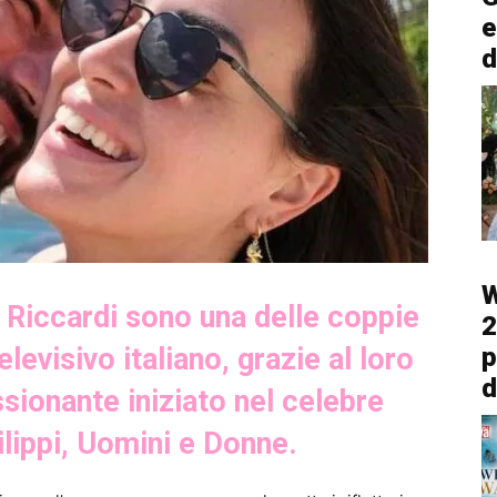
e
d
W
 Riccardi sono una delle coppie
2
evisivo italiano, grazie al loro
p
d
ionante iniziato nel celebre
lippi, Uomini e Donne.