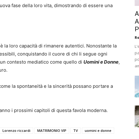
uova fase della loro vita, dimostrando di essere una
A
A
P
Ro
 la loro capacità di rimanere autentici. Nonostante la
L'
pa
ssibili, conquistando il cuore di chi li segue ogni
po
n un contesto mediatico come quello di
Uomini e Donne
,
am
uro.
ome la spontaneità e la sincerità possano portare a
ranno i prossimi capitoli di questa favola moderna.
Lorenzo riccardi
MATRIMONIO VIP
TV
uomini e donne