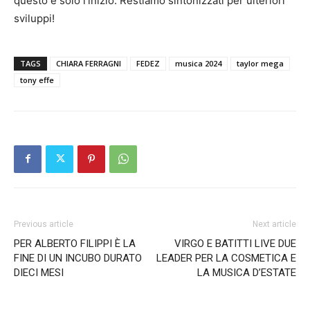
questo è solo l’inizio. Restiamo sintonizzati per ulteriori
sviluppi!
TAGS
CHIARA FERRAGNI
FEDEZ
musica 2024
taylor mega
tony effe
Previous article
Next article
PER ALBERTO FILIPPI È LA
VIRGO E BATITTI LIVE DUE
FINE DI UN INCUBO DURATO
LEADER PER LA COSMETICA E
DIECI MESI
LA MUSICA D’ESTATE