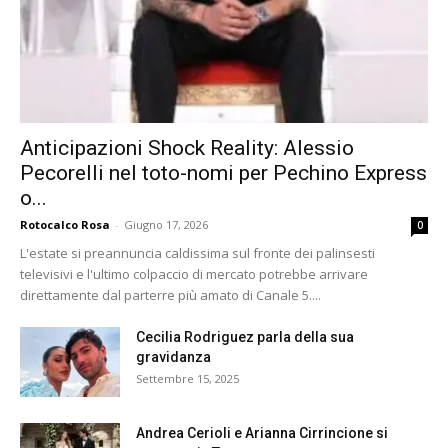
Anticipazioni Shock Reality: Alessio
Pecorelli nel toto-nomi per Pechino Express
o...
Rotocalco Rosa
-
Giugno 17, 2026
0
L'estate si preannuncia caldissima sul fronte dei palinsesti
televisivi e l'ultimo colpaccio di mercato potrebbe arrivare
direttamente dal parterre più amato di Canale 5....
Cecilia Rodriguez parla della sua
gravidanza
Settembre 15, 2025
Andrea Cerioli e Arianna Cirrincione si