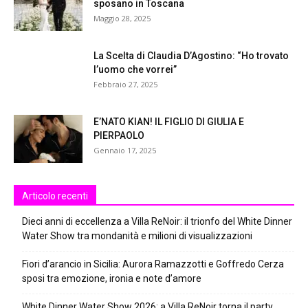
sposano in Toscana
Maggio 28, 2025
La Scelta di Claudia D’Agostino: “Ho trovato
l’uomo che vorrei”
Febbraio 27, 2025
E’NATO KIAN! IL FIGLIO DI GIULIA E
PIERPAOLO
Gennaio 17, 2025
Articolo recenti
Dieci anni di eccellenza a Villa ReNoir: il trionfo del White Dinner
Water Show tra mondanità e milioni di visualizzazioni
Fiori d’arancio in Sicilia: Aurora Ramazzotti e Goffredo Cerza
sposi tra emozione, ironia e note d’amore
White Dinner Water Show 2026: a Villa ReNoir torna il party