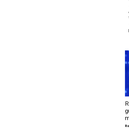
R
g
m
Ro