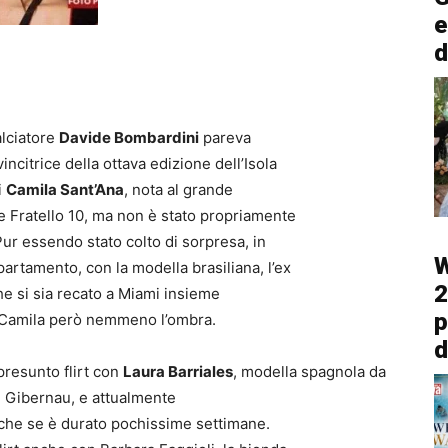
e
d
alciatore
Davide Bombardini
pareva
vincitrice della ottava edizione dell’Isola
i
Camila Sant’Ana
, nota al grande
e Fratello 10, ma non è stato propriamente
 Pur essendo stato colto di sorpresa, in
W
partamento, con la modella brasiliana, l’ex
2
che si sia recato a Miami insieme
p
i Camila però nemmeno l’ombra.
d
presunto flirt con
Laura Barriales
, modella spagnola da
e Gibernau, e attualmente
nche se è durato pochissime settimane.