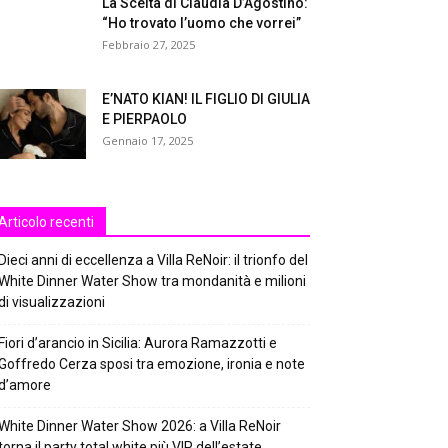
La Scelta di Claudia D’Agostino:
“Ho trovato l’uomo che vorrei”
Febbraio 27, 2025
E’NATO KIAN! IL FIGLIO DI GIULIA
E PIERPAOLO
Gennaio 17, 2025
Articolo recenti
Dieci anni di eccellenza a Villa ReNoir: il trionfo del
White Dinner Water Show tra mondanità e milioni
di visualizzazioni
Fiori d’arancio in Sicilia: Aurora Ramazzotti e
Goffredo Cerza sposi tra emozione, ironia e note
d’amore
White Dinner Water Show 2026: a Villa ReNoir
torna il party total white più VIP dell’estate