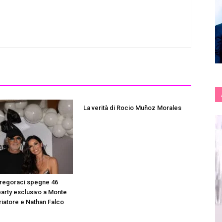
La verità di Rocio Muñoz Morales
Gregoraci spegne 46
party esclusivo a Monte
riatore e Nathan Falco