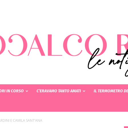
RI IN CORSO
C’ERAVAMO TANTO AMATI
IL TERMOMETRO DE
Rotocalcorosa
RDINI E CAMILA SANT’ANA