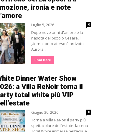
mozione, ironia e note
’amore
Luglio 5, 2026
0
Dopo nove anni d'amore e la
nascita del piccolo Cesare, il
giorno tanto atteso è arrivato.
Aurora...
Read more
hite Dinner Water Show
026: a Villa ReNoir torna il
arty total white più VIP
ell’estate
Giugno 30, 2026
0
Torna a Villa ReNoir il party più
spettacolare dell’estate: la cena
Total White immersa nell’acqua,