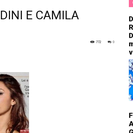
DINI E CAMILA
D
R
D
772
0
m
v
F
A
G