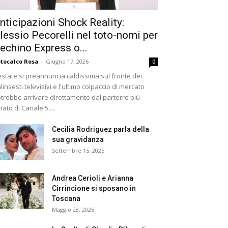
nticipazioni Shock Reality:
lessio Pecorelli nel toto-nomi per
echino Express o...
tocalco Rosa
-
Giugno 17, 2026
0
estate si preannuncia caldissima sul fronte dei
linsesti televisivi e l'ultimo colpaccio di mercato
trebbe arrivare direttamente dal parterre più
ato di Canale 5....
Cecilia Rodriguez parla della
sua gravidanza
Settembre 15, 2025
Andrea Cerioli e Arianna
Cirrincione si sposano in
Toscana
Maggio 28, 2025