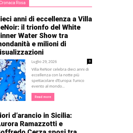
Cronaca Rosa
ieci anni di eccellenza a Villa
eNoir: il trionfo del White
inner Water Show tra
ondanità e milioni di
isualizzazioni
Luglio 29, 2026
0
Villa ReNoir celebra dieci anni di
eccellenza con la notte più
spettacolare d’Europa: l’unico
evento al mondo...
Read more
iori d’arancio in Sicilia:
urora Ramazzotti e
offredo Cerza sposi tra