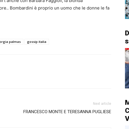
irt anche con Barbara Faggioli, la bionda
ore.. Bombardini è proprio un uomo che le donne le fa
D
s
orgia palmas
gossip italia
M
Next article
C
FRANCESCO MONTE E TERESANNA PUGLIESE
V