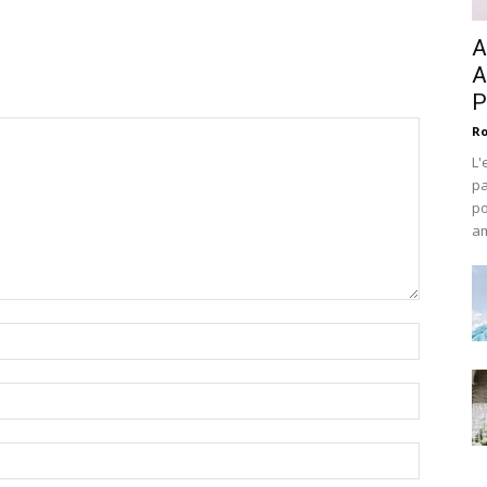
A
A
P
Ro
L'
pa
po
am