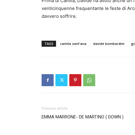
Prima di Camila, Davide ha avuto anche un fl
venticinquenne frequentante le feste di Arc
davvero soffrire.
TAGS
camila sant'ana
davide bombardini
gi
Previous article
EMMA MARRONE- DE MARTINO ( DOWN )