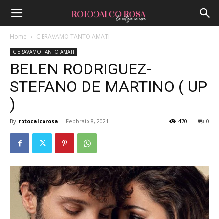
Home
C'ERAVAMO TANTO AMATI
C'ERAVAMO TANTO AMATI
BELEN RODRIGUEZ-
STEFANO DE MARTINO ( UP
)
By
rotocalcorosa
-
Febbraio 8, 2021
470
0