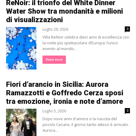
ReNoir: il trionfo del White Dinner
Water Show tra mondanità e milioni
di visualizzazioni
Luglio 29, 2026
0
Villa ReNoir celebra dieci anni di eccellenza con
la notte più spettacolare d’Europa: l’unico
evento al mondo...
Read more
Fiori d’arancio in Sicilia: Aurora
Ramazzotti e Goffredo Cerza sposi
tra emozione, ironia e note d’amore
Luglio 5, 2026
0
Dopo nove anni d'amore e la nascita del
piccolo Cesare, il giorno tanto atteso è arrivato.
Aurora...