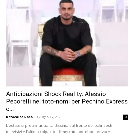
Anticipazioni Shock Reality: Alessio
Pecorelli nel toto-nomi per Pechino Express
o...
Rotocalco Rosa
-
Giugno 17, 2026
0
L'estate si preannuncia caldissima sul fronte dei palinsesti
televisivi e l'ultimo colpaccio di mercato potrebbe arrivare