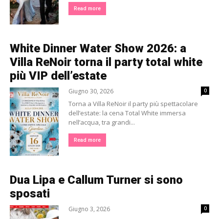
Read more
White Dinner Water Show 2026: a
Villa ReNoir torna il party total white
più VIP dell’estate
Giugno 30, 2026
0
Torna a Villa ReNoir il party più spettacolare
dell’estate: la cena Total White immersa
nell’acqua, tra grandi...
Read more
Dua Lipa e Callum Turner si sono
sposati
Giugno 3, 2026
0