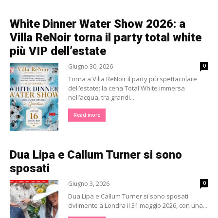
White Dinner Water Show 2026: a
Villa ReNoir torna il party total white
più VIP dell’estate
Giugno 30, 2026
0
Torna a Villa ReNoir il party più spettacolare
dell’estate: la cena Total White immersa
nell’acqua, tra grandi...
Read more
Dua Lipa e Callum Turner si sono
sposati
Giugno 3, 2026
0
Dua Lipa e Callum Turner si sono sposati
civilmente a Londra il 31 maggio 2026, con una...