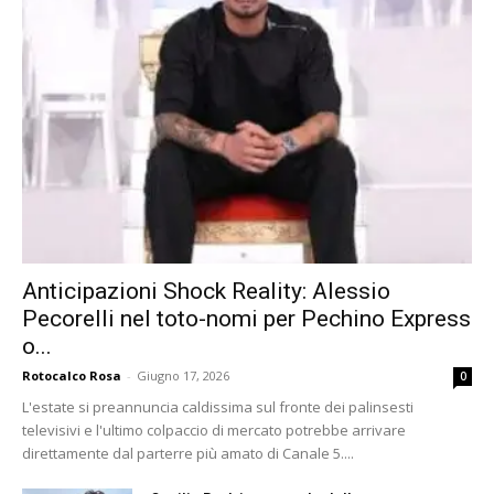
Anticipazioni Shock Reality: Alessio
Pecorelli nel toto-nomi per Pechino Express
o...
Rotocalco Rosa
-
Giugno 17, 2026
0
L'estate si preannuncia caldissima sul fronte dei palinsesti
televisivi e l'ultimo colpaccio di mercato potrebbe arrivare
direttamente dal parterre più amato di Canale 5....